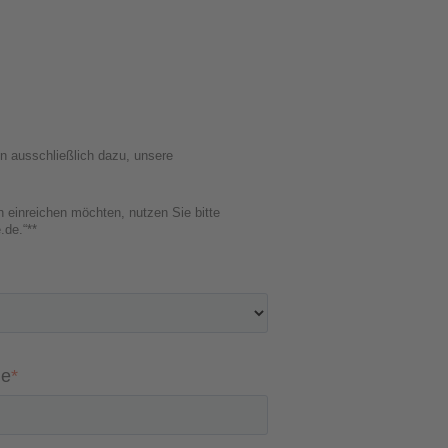
en ausschließlich dazu, unsere
einreichen möchten, nutzen Sie bitte
.de
.“**
e
*