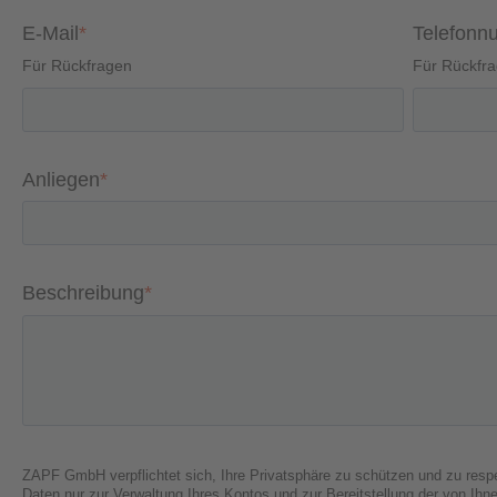
E-Mail
*
Telefon
Für Rückfragen
Für Rückfr
Anliegen
*
Beschreibung
*
ZAPF GmbH verpflichtet sich, Ihre Privatsphäre zu schützen und zu respe
Daten nur zur Verwaltung Ihres Kontos und zur Bereitstellung der von Ihn