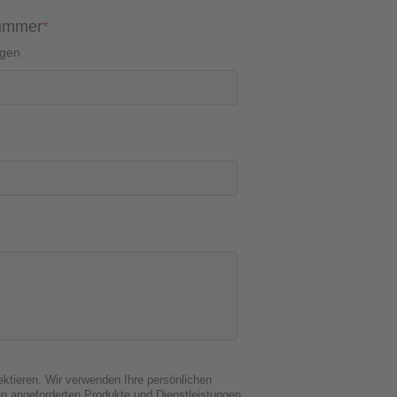
nummer
*
agen
ktieren. Wir verwenden Ihre persönlichen
en angeforderten Produkte und Dienstleistungen.