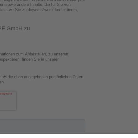
n sowie andere Inhalte, die für Sie von
 dass wir Sie zu diesem Zweck kontaktieren,
APF GmbH zu
rmationen zum Abbestellen, zu unseren
spektieren, finden Sie in unserer
mbH die oben angegebenen persönlichen Daten
en.