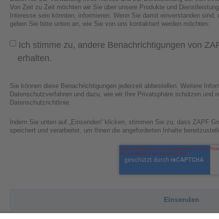
Von Zeit zu Zeit möchten wir Sie über unsere Produkte und Dienstleistunge
Interesse sein könnten, informieren. Wenn Sie damit einverstanden sind,
geben Sie bitte unten an, wie Sie von uns kontaktiert werden möchten:
Ich stimme zu, andere Benachrichtigungen von Z
erhalten.
Sie können diese Benachrichtigungen jederzeit abbestellen. Weitere Info
Datenschutzverfahren und dazu, wie wir Ihre Privatsphäre schützen und re
Datenschutzrichtlinie.
Indem Sie unten auf „Einsenden“ klicken, stimmen Sie zu, dass ZAPF G
speichert und verarbeitet, um Ihnen die angeforderten Inhalte bereitzustell