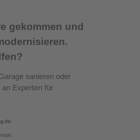
ahre gekommen und
modernisieren.
lfen?
Garage sanieren oder
 an Experten für
ng.de
:
ntakt
.