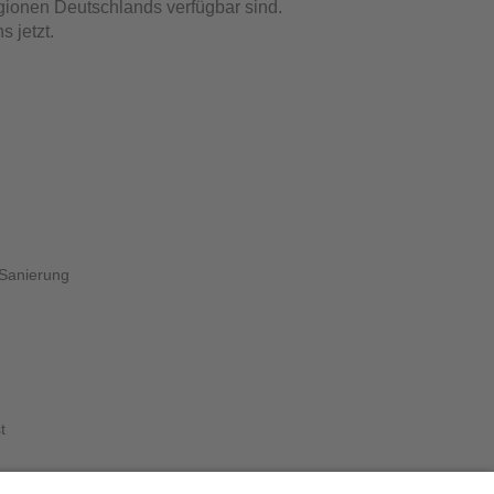
egionen Deutschlands verfügbar sind.
s jetzt
.
 Sanierung
t