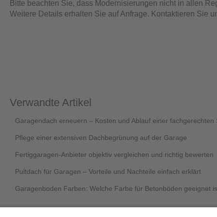
Bitte beachten Sie, dass Modernisierungen nicht in allen R
Weitere Details erhalten Sie auf Anfrage.
Kontaktieren Sie un
Verwandte Artikel
Garagendach erneuern – Kosten und Ablauf einer fachgerechten
Pflege einer extensiven Dachbegrünung auf der Garage
Fertiggaragen-Anbieter objektiv vergleichen und richtig bewerten
Pultdach für Garagen – Vorteile und Nachteile einfach erklärt
Garagenboden Farben: Welche Farbe für Betonböden geeignet is